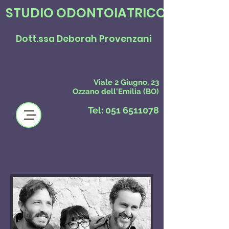
STUDIO ODONTOIATRICO
Dott.ssa Deborah Provenzani
Viale 2 Giugno, 23
Ozzano dell'Emilia (BO)
Tel:
051 6511078