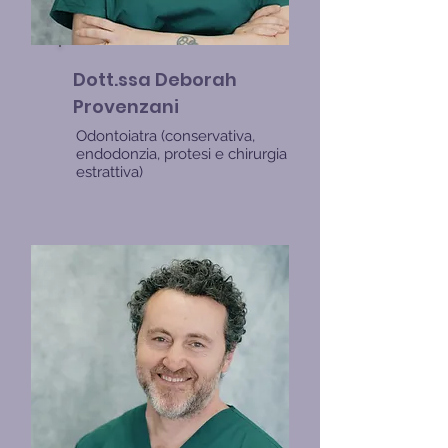
Dott.ssa Deborah
Provenzani
Odontoiatra (conservativa,
endodonzia, protesi e chirurgia
estrattiva)